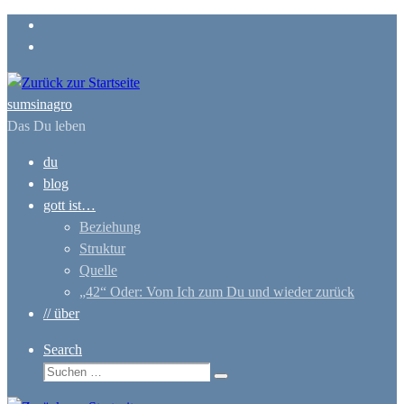
Zum
Inhalt
springen
sumsinagro
Das Du leben
du
blog
gott ist…
Beziehung
Struktur
Quelle
„42“ Oder: Vom Ich zum Du und wieder zurück
// über
Search
Suche
Suchen …