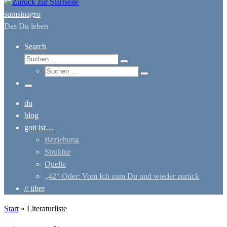
sumsinagro
Das Du leben
Search
Suche
Suchen …
Suche
Suchen …
Menü
du
blog
gott ist…
Beziehung
Struktur
Quelle
„42“ Oder: Vom Ich zum Du und wieder zurück
// über
Start
»
Literaturliste