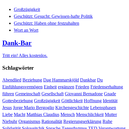
Großzügigkeit
Geschützt: Gesucht: Gewissen-hafte Politik
Geschützt: Haben ohne festzuhalten
Wort an Wort
Dank-Bar
Tritt ein! Alles kostenlos.
Schlagwörter
Abendlied
Beziehung
Dag Hammarskjöld
Dankbar
Du
Einfühlungsvermögen
Einheit
ergänzen
Frieden
Friedenserhaltung
führen
Gemeinschaft
Gesellschaft
Giovanni Bernadone
Gnade
Gottesbeziehung
Großzügigkeit
Göttlichkeit
Hoffnung
Identität
Jesus
Jorge Mario Bergoglio
Kirchengeschichte
Lebensphasen
Liebe
Macht
Matthias Claudius
Mensch
Menschlichkeit
Mutter
Niebuhr
Organismus
Rationalität
Regierungserklärung
Ruhe
Solidarität
Soloveitchik
Sprache
Tagesrhytmus
TED
Verantwortung