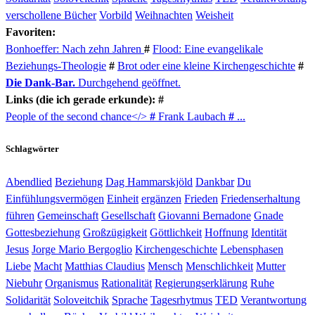
verschollene Bücher
Vorbild
Weihnachten
Weisheit
Favoriten:
Bonhoeffer: Nach zehn Jahren
#
Flood: Eine evangelikale
Beziehungs-Theologie
#
Brot oder eine kleine Kirchengeschichte
#
Die Dank-Bar.
Durchgehend geöffnet.
Links (die ich gerade erkunde): #
People of the second chance</>
#
Frank Laubach
#
...
Schlagwörter
Abendlied
Beziehung
Dag Hammarskjöld
Dankbar
Du
Einfühlungsvermögen
Einheit
ergänzen
Frieden
Friedenserhaltung
führen
Gemeinschaft
Gesellschaft
Giovanni Bernadone
Gnade
Gottesbeziehung
Großzügigkeit
Göttlichkeit
Hoffnung
Identität
Jesus
Jorge Mario Bergoglio
Kirchengeschichte
Lebensphasen
Liebe
Macht
Matthias Claudius
Mensch
Menschlichkeit
Mutter
Niebuhr
Organismus
Rationalität
Regierungserklärung
Ruhe
Solidarität
Soloveitchik
Sprache
Tagesrhytmus
TED
Verantwortung