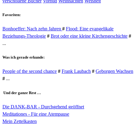
verschollene Bücher
Vorbild
Weihnachten
Weisheit
Favoriten:
Bonhoeffer: Nach zehn Jahren
#
Flood: Eine evangelikale
Beziehungs-Theologie
#
Brot oder eine kleine Kirchengeschichte
#
...
Was ich gerade erkunde:
People of the second chance
#
Frank Laubach
#
Geborgen Wachsen
#
...
Und der ganze Rest …
Die DANK-BAR - Durchgehend geöffnet
Meditationes - Für eine Atempause
Mein Zettelkasten
---