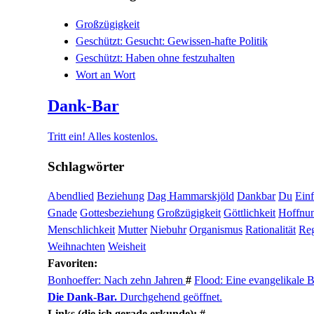
Großzügigkeit
Geschützt: Gesucht: Gewissen-hafte Politik
Geschützt: Haben ohne festzuhalten
Wort an Wort
Dank-Bar
Tritt ein! Alles kostenlos.
Schlagwörter
Abendlied
Beziehung
Dag Hammarskjöld
Dankbar
Du
Ein
Gnade
Gottesbeziehung
Großzügigkeit
Göttlichkeit
Hoffnu
Menschlichkeit
Mutter
Niebuhr
Organismus
Rationalität
Reg
Weihnachten
Weisheit
Favoriten:
Bonhoeffer: Nach zehn Jahren
#
Flood: Eine evangelikale 
Die Dank-Bar.
Durchgehend geöffnet.
Links (die ich gerade erkunde): #