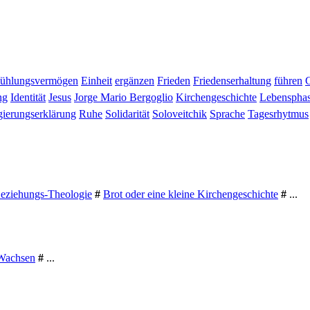
fühlungsvermögen
Einheit
ergänzen
Frieden
Friedenserhaltung
führen
ng
Identität
Jesus
Jorge Mario Bergoglio
Kirchengeschichte
Lebenspha
ierungserklärung
Ruhe
Solidarität
Soloveitchik
Sprache
Tagesrhytmus
Beziehungs-Theologie
#
Brot oder eine kleine Kirchengeschichte
#
...
Wachsen
#
...