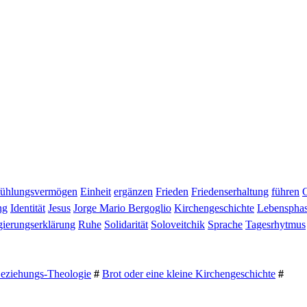
fühlungsvermögen
Einheit
ergänzen
Frieden
Friedenserhaltung
führen
ng
Identität
Jesus
Jorge Mario Bergoglio
Kirchengeschichte
Lebenspha
ierungserklärung
Ruhe
Solidarität
Soloveitchik
Sprache
Tagesrhytmus
Beziehungs-Theologie
#
Brot oder eine kleine Kirchengeschichte
#