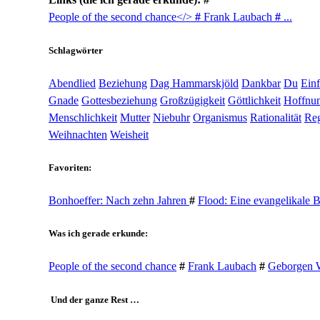
People of the second chance</>
#
Frank Laubach
#
...
Schlagwörter
Abendlied
Beziehung
Dag Hammarskjöld
Dankbar
Du
Ein
Gnade
Gottesbeziehung
Großzügigkeit
Göttlichkeit
Hoffnu
Menschlichkeit
Mutter
Niebuhr
Organismus
Rationalität
Reg
Weihnachten
Weisheit
Favoriten:
Bonhoeffer: Nach zehn Jahren
#
Flood: Eine evangelikale 
Was ich gerade erkunde:
People of the second chance
#
Frank Laubach
#
Geborgen 
Und der ganze Rest …