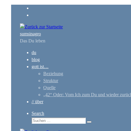
Zum
Inhalt
springen
sumsinagro
Das Du leben
du
blog
gott ist…
Beziehung
Struktur
Quelle
„42“ Oder: Vom Ich zum Du und wieder zurüc
// über
Search
Suche
Suchen …