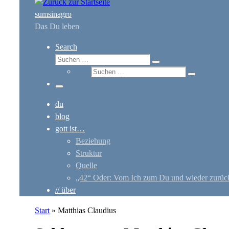
sumsinagro
Das Du leben
Search
Suche
Suchen …
Suche
Suchen …
Menü
du
blog
gott ist…
Beziehung
Struktur
Quelle
„42“ Oder: Vom Ich zum Du und wieder zurüc
// über
Start
»
Matthias Claudius