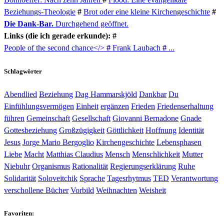
Beziehungs-Theologie
#
Brot oder eine kleine Kirchengeschichte
#
Die Dank-Bar.
Durchgehend geöffnet.
Links (die ich gerade erkunde): #
People of the second chance</>
#
Frank Laubach
#
...
Schlagwörter
Abendlied
Beziehung
Dag Hammarskjöld
Dankbar
Du
Einfühlungsvermögen
Einheit
ergänzen
Frieden
Friedenserhaltung
führen
Gemeinschaft
Gesellschaft
Giovanni Bernadone
Gnade
Gottesbeziehung
Großzügigkeit
Göttlichkeit
Hoffnung
Identität
Jesus
Jorge Mario Bergoglio
Kirchengeschichte
Lebensphasen
Liebe
Macht
Matthias Claudius
Mensch
Menschlichkeit
Mutter
Niebuhr
Organismus
Rationalität
Regierungserklärung
Ruhe
Solidarität
Soloveitchik
Sprache
Tagesrhytmus
TED
Verantwortung
verschollene Bücher
Vorbild
Weihnachten
Weisheit
Favoriten: