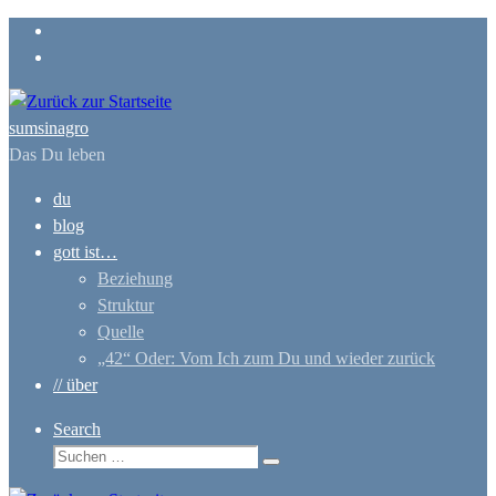
Zum
Inhalt
springen
sumsinagro
Das Du leben
du
blog
gott ist…
Beziehung
Struktur
Quelle
„42“ Oder: Vom Ich zum Du und wieder zurück
// über
Search
Suche
Suchen …