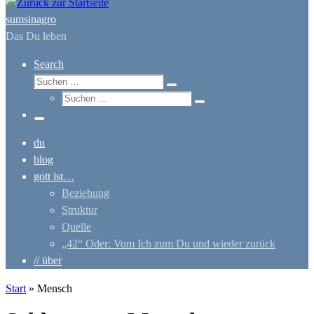
sumsinagro
Das Du leben
Search
Suche
Suchen …
Suche
Suchen …
Menü
du
blog
gott ist…
Beziehung
Struktur
Quelle
„42“ Oder: Vom Ich zum Du und wieder zurück
// über
Start
»
Mensch