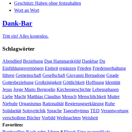
Geschützt: Haben ohne festzuhalten
Wort an Wort
Dank-Bar
Tritt ein! Alles kostenlos.
Schlagwörter
Abendlied
Beziehung
Dag Hammarskjöld
Dankbar
Du
Einfühlungsvermögen
Einheit
ergänzen
Frieden
Friedenserhaltung
führen
Gemeinschaft
Gesellschaft
Giovanni Bernadone
Gnade
Gottesbeziehung
Großzügigkeit
Göttlichkeit
Hoffnung
Identität
Jesus
Jorge Mario Bergoglio
Kirchengeschichte
Lebensphasen
Liebe
Macht
Matthias Claudius
Mensch
Menschlichkeit
Mutter
Niebuhr
Organismus
Rationalität
Regierungserklärung
Ruhe
Solidarität
Soloveitchik
Sprache
Tagesrhytmus
TED
Verantwortung
verschollene Bücher
Vorbild
Weihnachten
Weisheit
Favoriten:
Bonhoeffer: Nach zehn Jahren
#
Flood: Eine evangelikale