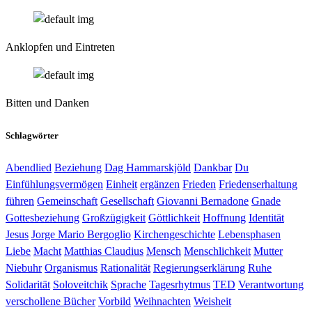
Anklopfen und Eintreten
Bitten und Danken
Schlagwörter
Abendlied
Beziehung
Dag Hammarskjöld
Dankbar
Du
Einfühlungsvermögen
Einheit
ergänzen
Frieden
Friedenserhaltung
führen
Gemeinschaft
Gesellschaft
Giovanni Bernadone
Gnade
Gottesbeziehung
Großzügigkeit
Göttlichkeit
Hoffnung
Identität
Jesus
Jorge Mario Bergoglio
Kirchengeschichte
Lebensphasen
Liebe
Macht
Matthias Claudius
Mensch
Menschlichkeit
Mutter
Niebuhr
Organismus
Rationalität
Regierungserklärung
Ruhe
Solidarität
Soloveitchik
Sprache
Tagesrhytmus
TED
Verantwortung
verschollene Bücher
Vorbild
Weihnachten
Weisheit