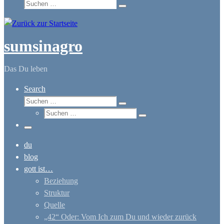
Suche
Suchen …
sumsinagro
Das Du leben
Search
Suche
Suchen …
Suche
Suchen …
Menü
du
blog
gott ist…
Beziehung
Struktur
Quelle
„42“ Oder: Vom Ich zum Du und wieder zurück