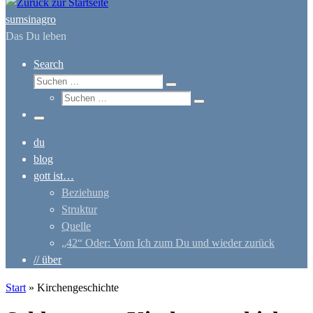
sumsinagro
Das Du leben
Search
Suche
Suchen …
Suche
Suchen …
Menü
du
blog
gott ist…
Beziehung
Struktur
Quelle
„42“ Oder: Vom Ich zum Du und wieder zurück
// über
Start
»
Kirchengeschichte