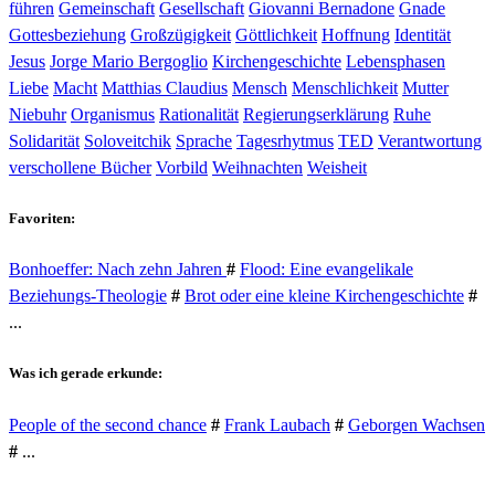
führen
Gemeinschaft
Gesellschaft
Giovanni Bernadone
Gnade
Gottesbeziehung
Großzügigkeit
Göttlichkeit
Hoffnung
Identität
Jesus
Jorge Mario Bergoglio
Kirchengeschichte
Lebensphasen
Liebe
Macht
Matthias Claudius
Mensch
Menschlichkeit
Mutter
Niebuhr
Organismus
Rationalität
Regierungserklärung
Ruhe
Solidarität
Soloveitchik
Sprache
Tagesrhytmus
TED
Verantwortung
verschollene Bücher
Vorbild
Weihnachten
Weisheit
Favoriten:
Bonhoeffer: Nach zehn Jahren
#
Flood: Eine evangelikale
Beziehungs-Theologie
#
Brot oder eine kleine Kirchengeschichte
#
...
Was ich gerade erkunde:
People of the second chance
#
Frank Laubach
#
Geborgen Wachsen
#
...