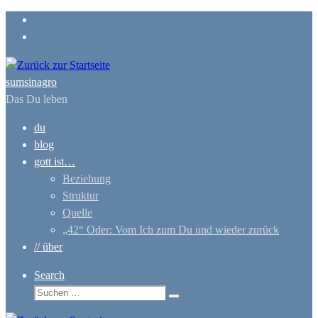
Zum
Inhalt
springen
sumsinagro
Das Du leben
du
blog
gott ist…
Beziehung
Struktur
Quelle
„42“ Oder: Vom Ich zum Du und wieder zurück
// über
Search
Suche
Suchen …