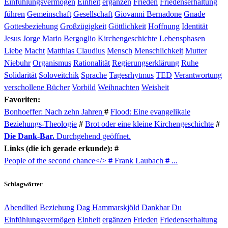
Einfühlungsvermögen
Einheit
ergänzen
Frieden
Friedenserhaltung
führen
Gemeinschaft
Gesellschaft
Giovanni Bernadone
Gnade
Gottesbeziehung
Großzügigkeit
Göttlichkeit
Hoffnung
Identität
Jesus
Jorge Mario Bergoglio
Kirchengeschichte
Lebensphasen
Liebe
Macht
Matthias Claudius
Mensch
Menschlichkeit
Mutter
Niebuhr
Organismus
Rationalität
Regierungserklärung
Ruhe
Solidarität
Soloveitchik
Sprache
Tagesrhytmus
TED
Verantwortung
verschollene Bücher
Vorbild
Weihnachten
Weisheit
Favoriten:
Bonhoeffer: Nach zehn Jahren
#
Flood: Eine evangelikale
Beziehungs-Theologie
#
Brot oder eine kleine Kirchengeschichte
#
Die Dank-Bar.
Durchgehend geöffnet.
Links (die ich gerade erkunde): #
People of the second chance</>
#
Frank Laubach
#
...
Schlagwörter
Abendlied
Beziehung
Dag Hammarskjöld
Dankbar
Du
Einfühlungsvermögen
Einheit
ergänzen
Frieden
Friedenserhaltung