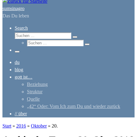
sumsinagro
Das Du leben
Search
Suche
Suchen …
Suche
Suchen …
Menü
du
blog
gott ist…
Beziehung
Struktur
Quelle
„42“ Oder: Vom Ich zum Du und wieder zurück
// über
Start
»
2016
»
Oktober
»
20.