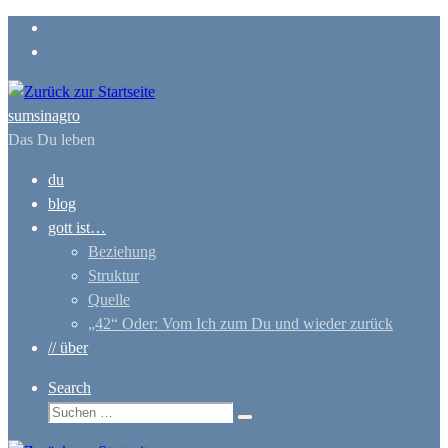
Zum
Inhalt
springen
sumsinagro
Das Du leben
du
blog
gott ist…
Beziehung
Struktur
Quelle
„42“ Oder: Vom Ich zum Du und wieder zurück
// über
Search
Suche
Suchen …