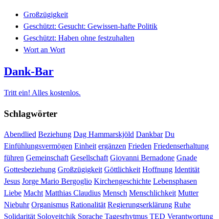
Großzügigkeit
Geschützt: Gesucht: Gewissen-hafte Politik
Geschützt: Haben ohne festzuhalten
Wort an Wort
Dank-Bar
Tritt ein! Alles kostenlos.
Schlagwörter
Abendlied
Beziehung
Dag Hammarskjöld
Dankbar
Du
Einfühlungsvermögen
Einheit
ergänzen
Frieden
Friedenserhaltung
führen
Gemeinschaft
Gesellschaft
Giovanni Bernadone
Gnade
Gottesbeziehung
Großzügigkeit
Göttlichkeit
Hoffnung
Identität
Jesus
Jorge Mario Bergoglio
Kirchengeschichte
Lebensphasen
Liebe
Macht
Matthias Claudius
Mensch
Menschlichkeit
Mutter
Niebuhr
Organismus
Rationalität
Regierungserklärung
Ruhe
Solidarität
Soloveitchik
Sprache
Tagesrhytmus
TED
Verantwortung