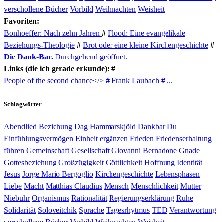
verschollene Bücher
Vorbild
Weihnachten
Weisheit
Favoriten:
Bonhoeffer: Nach zehn Jahren
#
Flood: Eine evangelikale
Beziehungs-Theologie
#
Brot oder eine kleine Kirchengeschichte
#
Die Dank-Bar.
Durchgehend geöffnet.
Links (die ich gerade erkunde): #
People of the second chance</>
#
Frank Laubach
#
...
Schlagwörter
Abendlied
Beziehung
Dag Hammarskjöld
Dankbar
Du
Einfühlungsvermögen
Einheit
ergänzen
Frieden
Friedenserhaltung
führen
Gemeinschaft
Gesellschaft
Giovanni Bernadone
Gnade
Gottesbeziehung
Großzügigkeit
Göttlichkeit
Hoffnung
Identität
Jesus
Jorge Mario Bergoglio
Kirchengeschichte
Lebensphasen
Liebe
Macht
Matthias Claudius
Mensch
Menschlichkeit
Mutter
Niebuhr
Organismus
Rationalität
Regierungserklärung
Ruhe
Solidarität
Soloveitchik
Sprache
Tagesrhytmus
TED
Verantwortung
verschollene Bücher
Vorbild
Weihnachten
Weisheit