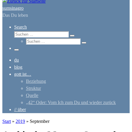
sumsinagro
Das Du leben
Search
Suche
Suchen …
Suche
Suchen …
Menü
du
blog
gott ist…
Beziehung
Struktur
Quelle
„42“ Oder: Vom Ich zum Du und wieder zurück
// über
Start
»
2019
»
September