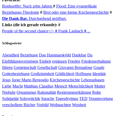
Bonhoeffer: Nach zehn Jahren
#
Flood: Eine evangelikale
Beziehungs-Theologie
#
Brot oder eine kleine Kirchengeschichte
#
Die Dank-Bar.
Durchgehend geöffnet.
Links (die ich gerade erkunde): #
People of the second chance</>
#
Frank Laubach
#
...
Schlagwörter
Abendlied
Beziehung
Dag Hammarskjöld
Dankbar
Du
Einfühlungsvermögen
Einheit
ergänzen
Frieden
Friedenserhaltung
führen
Gemeinschaft
Gesellschaft
Giovanni Bernadone
Gnade
Gottesbeziehung
Großzügigkeit
Göttlichkeit
Hoffnung
Identität
Jesus
Jorge Mario Bergoglio
Kirchengeschichte
Lebensphasen
Liebe
Macht
Matthias Claudius
Mensch
Menschlichkeit
Mutter
Niebuhr
Organismus
Rationalität
Regierungserklärung
Ruhe
Solidarität
Soloveitchik
Sprache
Tagesrhytmus
TED
Verantwortung
verschollene Bücher
Vorbild
Weihnachten
Weisheit