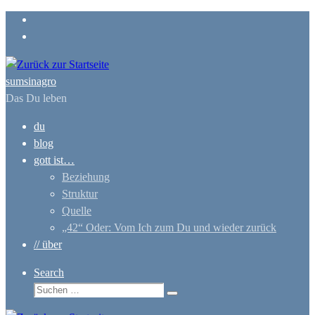
Zum
Inhalt
springen
sumsinagro
Das Du leben
du
blog
gott ist…
Beziehung
Struktur
Quelle
„42“ Oder: Vom Ich zum Du und wieder zurück
// über
Search
Suche
Suchen …