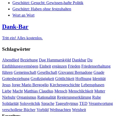
Geschützt: Gesucht: Gewissen-hafte Politik
Geschützt: Haben ohne festzuhalten
Wort an Wort
Dank-Bar
Tritt ein! Alles kostenlos.
Schlagwörter
Abendlied
Beziehung
Dag Hammarskjöld
Dankbar
Du
Einfühlungsvermögen
Einheit
ergänzen
Frieden
Friedenserhaltung
führen
Gemeinschaft
Gesellschaft
Giovanni Bernadone
Gnade
Gottesbeziehung
Großzügigkeit
Göttlichkeit
Hoffnung
Identität
Jesus
Jorge Mario Bergoglio
Kirchengeschichte
Lebensphasen
Liebe
Macht
Matthias Claudius
Mensch
Menschlichkeit
Mutter
Niebuhr
Organismus
Rationalität
Regierungserklärung
Ruhe
Solidarität
Soloveitchik
Sprache
Tagesrhytmus
TED
Verantwortung
verschollene Bücher
Vorbild
Weihnachten
Weisheit
Favoriten: