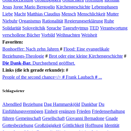
Jesus
Jorge Mario Bergoglio
Kirchengeschichte
Lebensphasen
Liebe
Macht
Matthias Claudius
Mensch
Menschlichkeit
Mutter
Niebuhr
Organismus
Rationalität
Regierungserklärung
Ruhe
Solidarität
Soloveitchik
Sprache
Tagesrhytmus
TED
Verantwortung
verschollene Bücher
Vorbild
Weihnachten
Weisheit
Favoriten:
Bonhoeffer: Nach zehn Jahren
#
Flood: Eine evangelikale
Beziehungs-Theologie
#
Brot oder eine kleine Kirchengeschichte
#
Die Dank-Bar.
Durchgehend geöffnet.
Links (die ich gerade erkunde): #
People of the second chance</>
#
Frank Laubach
#
...
Schlagwörter
Abendlied
Beziehung
Dag Hammarskjöld
Dankbar
Du
Einfühlungsvermögen
Einheit
ergänzen
Frieden
Friedenserhaltung
führen
Gemeinschaft
Gesellschaft
Giovanni Bernadone
Gnade
Gottesbeziehung
Großzügigkeit
Göttlichkeit
Hoffnung
Identität