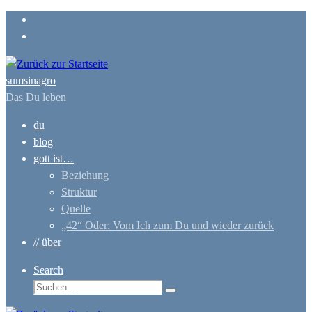
Zum
Inhalt
springen
sumsinagro
Das Du leben
du
blog
gott ist…
Beziehung
Struktur
Quelle
„42“ Oder: Vom Ich zum Du und wieder zurück
// über
Search
Suche
Suchen …