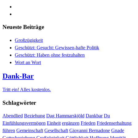
Neueste Beiträge
Großzügigkeit
Geschützt: Gesucht: Gewissen-hafte Politik
Geschützt: Haben ohne festzuhalten
Wort an Wort
Dank-Bar
Tritt ein! Alles kostenlos.
Schlagwörter
Abendlied
Beziehung
Dag Hammarskjöld
Dankbar
Du
Einfühlungsvermögen
Einheit
ergänzen
Frieden
Friedenserhaltung
führen
Gemeinschaft
Gesellschaft
Giovanni Bernadone
Gnade
Gottesbeziehung
Großzügigkeit
Göttlichkeit
Hoffnung
Identität