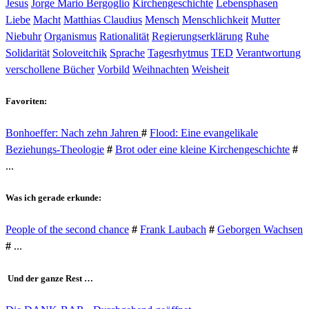
Jesus
Jorge Mario Bergoglio
Kirchengeschichte
Lebensphasen
Liebe
Macht
Matthias Claudius
Mensch
Menschlichkeit
Mutter
Niebuhr
Organismus
Rationalität
Regierungserklärung
Ruhe
Solidarität
Soloveitchik
Sprache
Tagesrhytmus
TED
Verantwortung
verschollene Bücher
Vorbild
Weihnachten
Weisheit
Favoriten:
Bonhoeffer: Nach zehn Jahren
#
Flood: Eine evangelikale
Beziehungs-Theologie
#
Brot oder eine kleine Kirchengeschichte
#
...
Was ich gerade erkunde:
People of the second chance
#
Frank Laubach
#
Geborgen Wachsen
#
...
Und der ganze Rest …