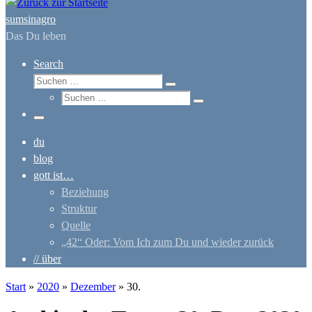
sumsinagro
Das Du leben
Search
Suche
Suchen …
Suche
Suchen …
Menü
du
blog
gott ist…
Beziehung
Struktur
Quelle
„42“ Oder: Vom Ich zum Du und wieder zurück
// über
Start
»
2020
»
Dezember
»
30.