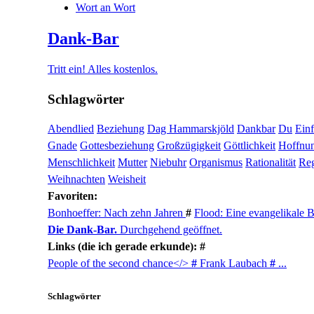
Wort an Wort
Dank-Bar
Tritt ein! Alles kostenlos.
Schlagwörter
Abendlied
Beziehung
Dag Hammarskjöld
Dankbar
Du
Ein
Gnade
Gottesbeziehung
Großzügigkeit
Göttlichkeit
Hoffnu
Menschlichkeit
Mutter
Niebuhr
Organismus
Rationalität
Reg
Weihnachten
Weisheit
Favoriten:
Bonhoeffer: Nach zehn Jahren
#
Flood: Eine evangelikale 
Die Dank-Bar.
Durchgehend geöffnet.
Links (die ich gerade erkunde): #
People of the second chance</>
#
Frank Laubach
#
...
Schlagwörter