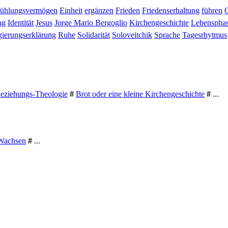
fühlungsvermögen
Einheit
ergänzen
Frieden
Friedenserhaltung
führen
ng
Identität
Jesus
Jorge Mario Bergoglio
Kirchengeschichte
Lebenspha
ierungserklärung
Ruhe
Solidarität
Soloveitchik
Sprache
Tagesrhytmus
Beziehungs-Theologie
#
Brot oder eine kleine Kirchengeschichte
#
...
Wachsen
#
...