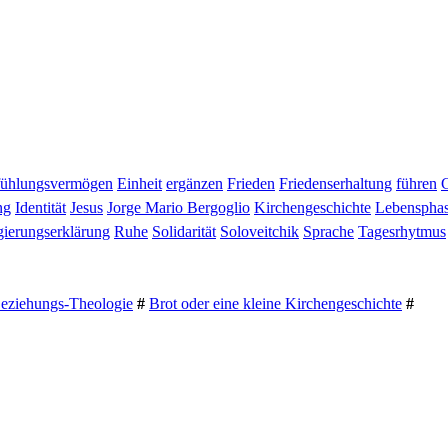
fühlungsvermögen
Einheit
ergänzen
Frieden
Friedenserhaltung
führen
ng
Identität
Jesus
Jorge Mario Bergoglio
Kirchengeschichte
Lebenspha
ierungserklärung
Ruhe
Solidarität
Soloveitchik
Sprache
Tagesrhytmus
Beziehungs-Theologie
#
Brot oder eine kleine Kirchengeschichte
#