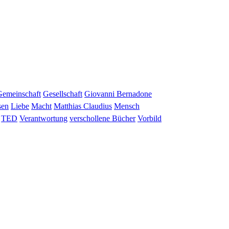
Gemeinschaft
Gesellschaft
Giovanni Bernadone
sen
Liebe
Macht
Matthias Claudius
Mensch
TED
Verantwortung
verschollene Bücher
Vorbild