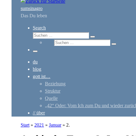
sumsinagro
Das Du leben
Search
Suche
Suchen …
Suche
Suchen …
Menü
du
blog
gott ist…
Beziehung
Struktur
Quelle
„42“ Oder: Vom Ich zum Du und wieder zurüc
// über
Start
»
2021
»
Januar
»
2.