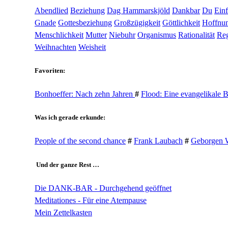
Abendlied
Beziehung
Dag Hammarskjöld
Dankbar
Du
Ein
Gnade
Gottesbeziehung
Großzügigkeit
Göttlichkeit
Hoffnu
Menschlichkeit
Mutter
Niebuhr
Organismus
Rationalität
Reg
Weihnachten
Weisheit
Favoriten:
Bonhoeffer: Nach zehn Jahren
#
Flood: Eine evangelikale 
Was ich gerade erkunde:
People of the second chance
#
Frank Laubach
#
Geborgen 
Und der ganze Rest …
Die DANK-BAR - Durchgehend geöffnet
Meditationes - Für eine Atempause
Mein Zettelkasten