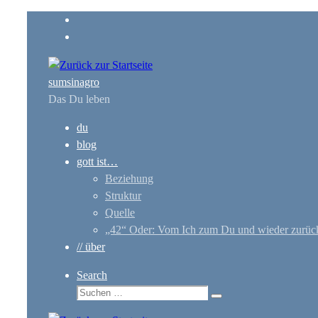
Zum
Inhalt
springen
sumsinagro
Das Du leben
du
blog
gott ist…
Beziehung
Struktur
Quelle
„42“ Oder: Vom Ich zum Du und wieder zurüc
// über
Search
Suche
Suchen …