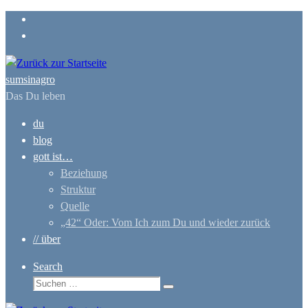
Zum
Inhalt
springen
sumsinagro
Das Du leben
du
blog
gott ist…
Beziehung
Struktur
Quelle
„42“ Oder: Vom Ich zum Du und wieder zurück
// über
Search
Suche
Suchen …