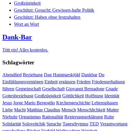
Großzügigkeit
Geschützt: Gesucht: Gewissen-hafte Politik
Geschützt: Haben ohne festzuhalten
Wort an Wort
Dank-Bar
Tritt ein! Alles kostenlos.
Schlagwörter
Abendlied
Beziehung
Dag Hammarskjöld
Dankbar
Du
Einfühlungsvermögen
Einheit
ergänzen
Frieden
Friedenserhaltung
führen
Gemeinschaft
Gesellschaft
Giovanni Bernadone
Gnade
Gottesbeziehung
Großzügigkeit
Göttlichkeit
Hoffnung
Identität
Jesus
Jorge Mario Bergoglio
Kirchengeschichte
Lebensphasen
Liebe
Macht
Matthias Claudius
Mensch
Menschlichkeit
Mutter
Niebuhr
Organismus
Rationalität
Regierungserklärung
Ruhe
Solidarität
Soloveitchik
Sprache
Tagesrhytmus
TED
Verantwortung
verschollene Bücher
Vorbild
Weihnachten
Weisheit