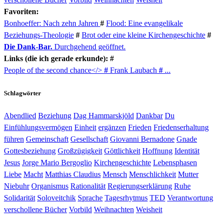
Favoriten:
Bonhoeffer: Nach zehn Jahren
#
Flood: Eine evangelikale
Beziehungs-Theologie
#
Brot oder eine kleine Kirchengeschichte
#
Die Dank-Bar.
Durchgehend geöffnet.
Links (die ich gerade erkunde): #
People of the second chance</>
#
Frank Laubach
#
...
Schlagwörter
Abendlied
Beziehung
Dag Hammarskjöld
Dankbar
Du
Einfühlungsvermögen
Einheit
ergänzen
Frieden
Friedenserhaltung
führen
Gemeinschaft
Gesellschaft
Giovanni Bernadone
Gnade
Gottesbeziehung
Großzügigkeit
Göttlichkeit
Hoffnung
Identität
Jesus
Jorge Mario Bergoglio
Kirchengeschichte
Lebensphasen
Liebe
Macht
Matthias Claudius
Mensch
Menschlichkeit
Mutter
Niebuhr
Organismus
Rationalität
Regierungserklärung
Ruhe
Solidarität
Soloveitchik
Sprache
Tagesrhytmus
TED
Verantwortung
verschollene Bücher
Vorbild
Weihnachten
Weisheit