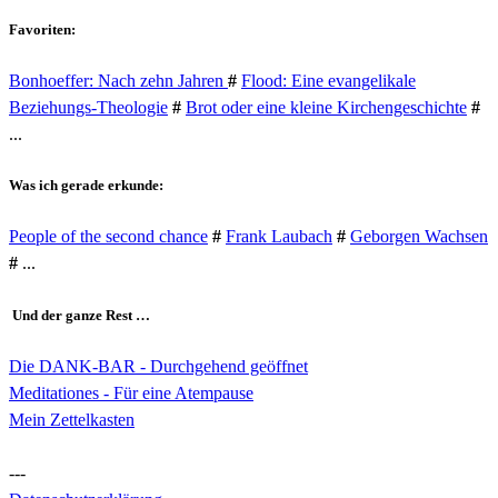
Favoriten:
Bonhoeffer: Nach zehn Jahren
#
Flood: Eine evangelikale
Beziehungs-Theologie
#
Brot oder eine kleine Kirchengeschichte
#
...
Was ich gerade erkunde:
People of the second chance
#
Frank Laubach
#
Geborgen Wachsen
#
...
Und der ganze Rest …
Die DANK-BAR - Durchgehend geöffnet
Meditationes - Für eine Atempause
Mein Zettelkasten
---