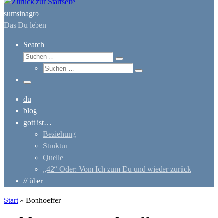
sumsinagro
Das Du leben
Search
Suche
Suchen …
Suche
Suchen …
Menü
du
blog
gott ist…
Beziehung
Struktur
Quelle
„42“ Oder: Vom Ich zum Du und wieder zurück
// über
Start
»
Bonhoeffer