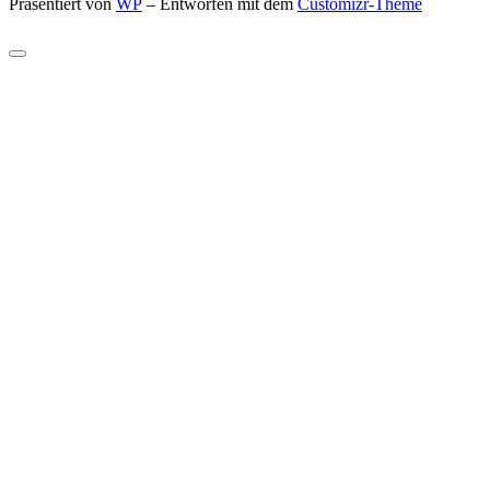
Präsentiert von
WP
– Entworfen mit dem
Customizr-Theme