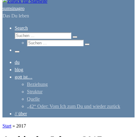
sumsinagro
Das Du leben
Search
Suche
Suchen …
Suche
Suchen …
Menü
du
blog
gott ist…
Beziehung
Struktur
Quelle
„42“ Oder: Vom Ich zum Du und wieder zurück
// über
Start
»
2017