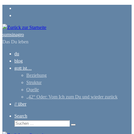
Zum
Inhalt
springen
sumsinagro
Das Du leben
du
blog
gott ist…
Beziehung
Struktur
Quelle
„42“ Oder: Vom Ich zum Du und wieder zurück
// über
Search
Suche
Suchen …