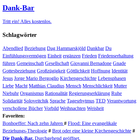
Dank-Bar
Tritt ein! Alles kostenlos.
Schlagwörter
Abendlied
Beziehung
Dag Hammarskjöld
Dankbar
Du
Einfühlungsvermögen
Einheit
ergänzen
Frieden
Friedenserhaltung
führen
Gemeinschaft
Gesellschaft
Giovanni Bernadone
Gnade
Gottesbeziehung
Großzügigkeit
Göttlichkeit
Hoffnung
Identität
Jesus
Jorge Mario Bergoglio
Kirchengeschichte
Lebensphasen
Liebe
Macht
Matthias Claudius
Mensch
Menschlichkeit
Mutter
Niebuhr
Organismus
Rationalität
Regierungserklärung
Ruhe
Solidarität
Soloveitchik
Sprache
Tagesrhytmus
TED
Verantwortung
verschollene Bücher
Vorbild
Weihnachten
Weisheit
Favoriten:
Bonhoeffer: Nach zehn Jahren
#
Flood: Eine evangelikale
Beziehungs-Theologie
#
Brot oder eine kleine Kirchengeschichte
#
Die Dank-Bar.
Durchgehend geöffnet.