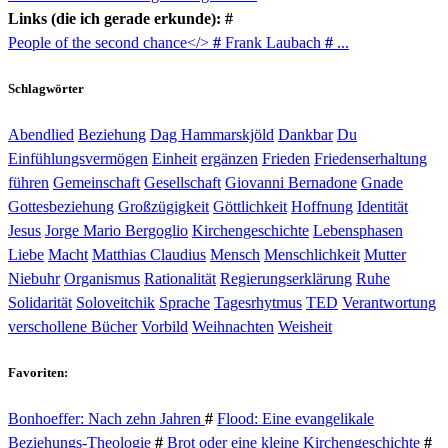
Links (die ich gerade erkunde): #
People of the second chance</>
#
Frank Laubach
#
...
Schlagwörter
Abendlied
Beziehung
Dag Hammarskjöld
Dankbar
Du
Einfühlungsvermögen
Einheit
ergänzen
Frieden
Friedenserhaltung
führen
Gemeinschaft
Gesellschaft
Giovanni Bernadone
Gnade
Gottesbeziehung
Großzügigkeit
Göttlichkeit
Hoffnung
Identität
Jesus
Jorge Mario Bergoglio
Kirchengeschichte
Lebensphasen
Liebe
Macht
Matthias Claudius
Mensch
Menschlichkeit
Mutter
Niebuhr
Organismus
Rationalität
Regierungserklärung
Ruhe
Solidarität
Soloveitchik
Sprache
Tagesrhytmus
TED
Verantwortung
verschollene Bücher
Vorbild
Weihnachten
Weisheit
Favoriten:
Bonhoeffer: Nach zehn Jahren
#
Flood: Eine evangelikale
Beziehungs-Theologie
#
Brot oder eine kleine Kirchengeschichte
#