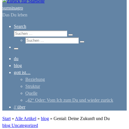
sumsinagro
Das Du leben
Search
Suche
Suchen …
Suche
Suchen …
Menü
du
blog
gott ist…
Beziehung
Struktur
Quelle
„42“ Oder: Vom Ich zum Du und wieder zurück
// über
Start
»
Alle Artikel
»
blog
»
Genial: Deine Zukunft und Du
blog
Uncategorized