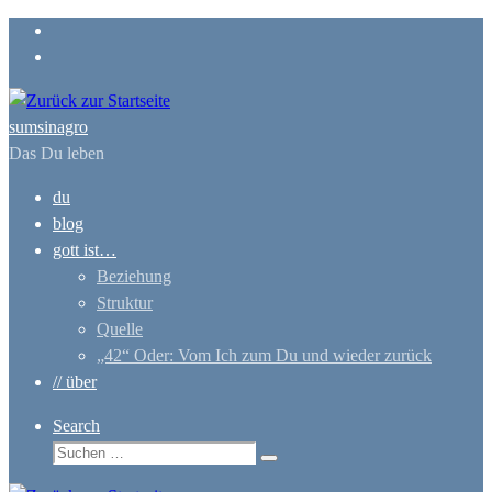
Zum
Inhalt
springen
sumsinagro
Das Du leben
du
blog
gott ist…
Beziehung
Struktur
Quelle
„42“ Oder: Vom Ich zum Du und wieder zurück
// über
Search
Suche
Suchen …