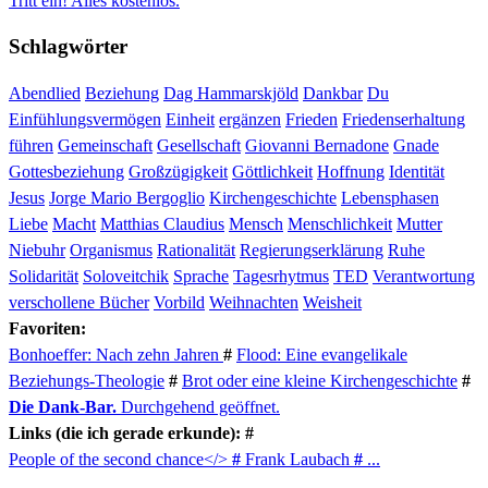
Tritt ein! Alles kostenlos.
Schlagwörter
Abendlied
Beziehung
Dag Hammarskjöld
Dankbar
Du
Einfühlungsvermögen
Einheit
ergänzen
Frieden
Friedenserhaltung
führen
Gemeinschaft
Gesellschaft
Giovanni Bernadone
Gnade
Gottesbeziehung
Großzügigkeit
Göttlichkeit
Hoffnung
Identität
Jesus
Jorge Mario Bergoglio
Kirchengeschichte
Lebensphasen
Liebe
Macht
Matthias Claudius
Mensch
Menschlichkeit
Mutter
Niebuhr
Organismus
Rationalität
Regierungserklärung
Ruhe
Solidarität
Soloveitchik
Sprache
Tagesrhytmus
TED
Verantwortung
verschollene Bücher
Vorbild
Weihnachten
Weisheit
Favoriten:
Bonhoeffer: Nach zehn Jahren
#
Flood: Eine evangelikale
Beziehungs-Theologie
#
Brot oder eine kleine Kirchengeschichte
#
Die Dank-Bar.
Durchgehend geöffnet.
Links (die ich gerade erkunde): #
People of the second chance</>
#
Frank Laubach
#
...