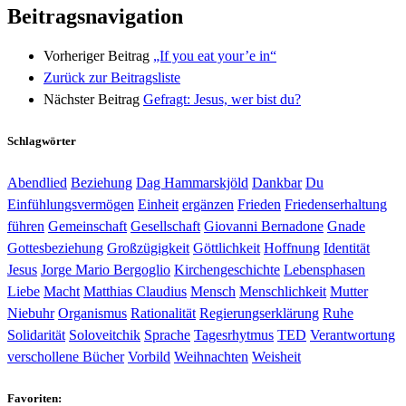
Beitragsnavigation
Vorheriger Beitrag
„If you eat your’e in“
Zurück zur Beitragsliste
Nächster Beitrag
Gefragt: Jesus, wer bist du?
Schlagwörter
Abendlied
Beziehung
Dag Hammarskjöld
Dankbar
Du
Einfühlungsvermögen
Einheit
ergänzen
Frieden
Friedenserhaltung
führen
Gemeinschaft
Gesellschaft
Giovanni Bernadone
Gnade
Gottesbeziehung
Großzügigkeit
Göttlichkeit
Hoffnung
Identität
Jesus
Jorge Mario Bergoglio
Kirchengeschichte
Lebensphasen
Liebe
Macht
Matthias Claudius
Mensch
Menschlichkeit
Mutter
Niebuhr
Organismus
Rationalität
Regierungserklärung
Ruhe
Solidarität
Soloveitchik
Sprache
Tagesrhytmus
TED
Verantwortung
verschollene Bücher
Vorbild
Weihnachten
Weisheit
Favoriten: