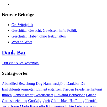
Neueste Beiträge
Großzügigkeit
Geschützt: Gesucht: Gewissen-hafte Politik
Geschützt: Haben ohne festzuhalten
Wort an Wort
Dank-Bar
Tritt ein! Alles kostenlos.
Schlagwörter
Abendlied
Beziehung
Dag Hammarskjöld
Dankbar
Du
Einfühlungsvermögen
Einheit
ergänzen
Frieden
Friedenserhaltung
führen
Gemeinschaft
Gesellschaft
Giovanni Bernadone
Gnade
Gottesbeziehung
Großzügigkeit
Göttlichkeit
Hoffnung
Identität
Jesus
Jorge Mario Bergoglio
Kirchengeschichte
Lebensphasen