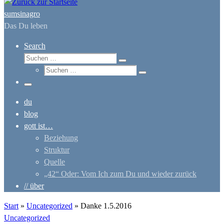
sumsinagro
Das Du leben
Search
Suche
Suchen …
Suche
Suchen …
Menü
du
blog
gott ist…
Beziehung
Struktur
Quelle
„42“ Oder: Vom Ich zum Du und wieder zurück
// über
Start
»
Uncategorized
»
Danke 1.5.2016
Uncategorized