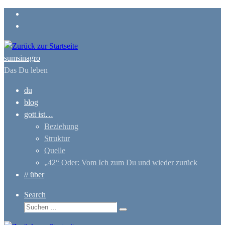
Zum
Inhalt
springen
sumsinagro
Das Du leben
du
blog
gott ist…
Beziehung
Struktur
Quelle
„42“ Oder: Vom Ich zum Du und wieder zurück
// über
Search
Suche
Suchen …