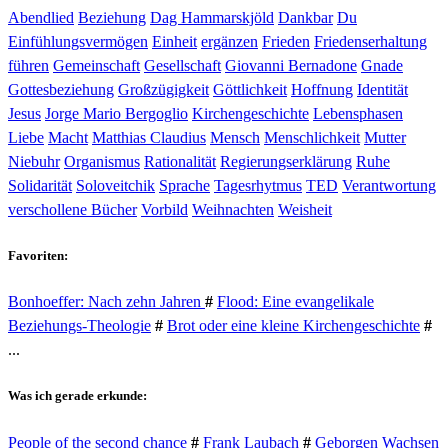
Abendlied
Beziehung
Dag Hammarskjöld
Dankbar
Du
Einfühlungsvermögen
Einheit
ergänzen
Frieden
Friedenserhaltung
führen
Gemeinschaft
Gesellschaft
Giovanni Bernadone
Gnade
Gottesbeziehung
Großzügigkeit
Göttlichkeit
Hoffnung
Identität
Jesus
Jorge Mario Bergoglio
Kirchengeschichte
Lebensphasen
Liebe
Macht
Matthias Claudius
Mensch
Menschlichkeit
Mutter
Niebuhr
Organismus
Rationalität
Regierungserklärung
Ruhe
Solidarität
Soloveitchik
Sprache
Tagesrhytmus
TED
Verantwortung
verschollene Bücher
Vorbild
Weihnachten
Weisheit
Favoriten:
Bonhoeffer: Nach zehn Jahren
#
Flood: Eine evangelikale
Beziehungs-Theologie
#
Brot oder eine kleine Kirchengeschichte
#
...
Was ich gerade erkunde:
People of the second chance
#
Frank Laubach
#
Geborgen Wachsen