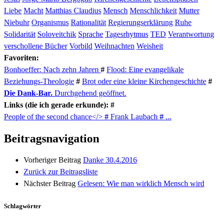
Liebe
Macht
Matthias Claudius
Mensch
Menschlichkeit
Mutter
Niebuhr
Organismus
Rationalität
Regierungserklärung
Ruhe
Solidarität
Soloveitchik
Sprache
Tagesrhytmus
TED
Verantwortung
verschollene Bücher
Vorbild
Weihnachten
Weisheit
Favoriten:
Bonhoeffer: Nach zehn Jahren
#
Flood: Eine evangelikale
Beziehungs-Theologie
#
Brot oder eine kleine Kirchengeschichte
#
Die Dank-Bar.
Durchgehend geöffnet.
Links (die ich gerade erkunde): #
People of the second chance</>
#
Frank Laubach
#
...
Beitragsnavigation
Vorheriger Beitrag
Danke 30.4.2016
Zurück zur Beitragsliste
Nächster Beitrag
Gelesen: Wie man wirklich Mensch wird
Schlagwörter