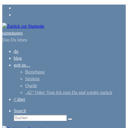
Zum
Inhalt
springen
sumsinagro
Das Du leben
du
blog
gott ist…
Beziehung
Struktur
Quelle
„42“ Oder: Vom Ich zum Du und wieder zurück
// über
Search
Suche
Suchen …