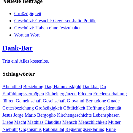
Neueste Beiträge
Großzügigkeit
Geschützt: Gesucht: Gewissen-hafte Politik
Geschützt: Haben ohne festzuhalten
Wort an Wort
Dank-Bar
Tritt ein! Alles kostenlos.
Schlagwörter
Abendlied
Beziehung
Dag Hammarskjöld
Dankbar
Du
Einfühlungsvermögen
Einheit
ergänzen
Frieden
Friedenserhaltung
führen
Gemeinschaft
Gesellschaft
Giovanni Bernadone
Gnade
Gottesbeziehung
Großzügigkeit
Göttlichkeit
Hoffnung
Identität
Jesus
Jorge Mario Bergoglio
Kirchengeschichte
Lebensphasen
Liebe
Macht
Matthias Claudius
Mensch
Menschlichkeit
Mutter
Niebuhr
Organismus
Rationalität
Regierungserklärung
Ruhe