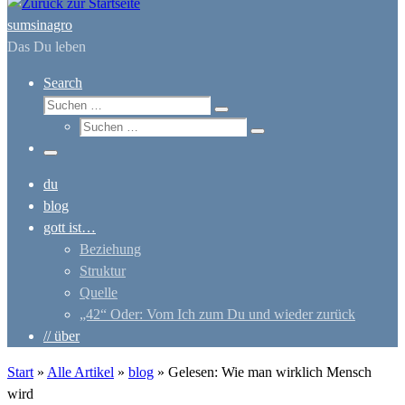
sumsinagro
Das Du leben
Search
Suche
Suchen …
Suche
Suchen …
Menü
du
blog
gott ist…
Beziehung
Struktur
Quelle
„42“ Oder: Vom Ich zum Du und wieder zurück
// über
Start
»
Alle Artikel
»
blog
»
Gelesen: Wie man wirklich Mensch
wird