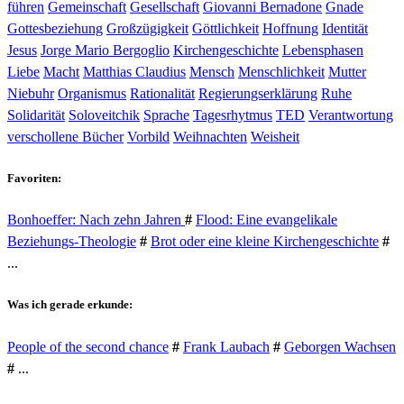
führen
Gemeinschaft
Gesellschaft
Giovanni Bernadone
Gnade
Gottesbeziehung
Großzügigkeit
Göttlichkeit
Hoffnung
Identität
Jesus
Jorge Mario Bergoglio
Kirchengeschichte
Lebensphasen
Liebe
Macht
Matthias Claudius
Mensch
Menschlichkeit
Mutter
Niebuhr
Organismus
Rationalität
Regierungserklärung
Ruhe
Solidarität
Soloveitchik
Sprache
Tagesrhytmus
TED
Verantwortung
verschollene Bücher
Vorbild
Weihnachten
Weisheit
Favoriten:
Bonhoeffer: Nach zehn Jahren
#
Flood: Eine evangelikale
Beziehungs-Theologie
#
Brot oder eine kleine Kirchengeschichte
#
...
Was ich gerade erkunde:
People of the second chance
#
Frank Laubach
#
Geborgen Wachsen
#
...