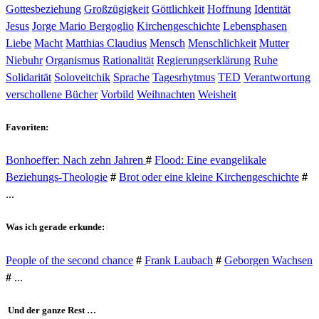
Gottesbeziehung
Großzügigkeit
Göttlichkeit
Hoffnung
Identität
Jesus
Jorge Mario Bergoglio
Kirchengeschichte
Lebensphasen
Liebe
Macht
Matthias Claudius
Mensch
Menschlichkeit
Mutter
Niebuhr
Organismus
Rationalität
Regierungserklärung
Ruhe
Solidarität
Soloveitchik
Sprache
Tagesrhytmus
TED
Verantwortung
verschollene Bücher
Vorbild
Weihnachten
Weisheit
Favoriten:
Bonhoeffer: Nach zehn Jahren
#
Flood: Eine evangelikale
Beziehungs-Theologie
#
Brot oder eine kleine Kirchengeschichte
#
...
Was ich gerade erkunde:
People of the second chance
#
Frank Laubach
#
Geborgen Wachsen
#
...
Und der ganze Rest …