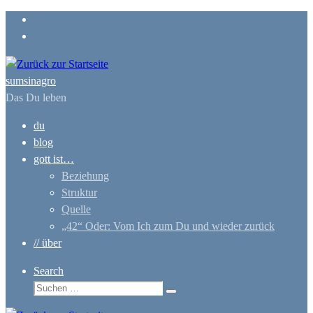
Zum
Inhalt
springen
sumsinagro
Das Du leben
du
blog
gott ist…
Beziehung
Struktur
Quelle
„42“ Oder: Vom Ich zum Du und wieder zurück
// über
Search
Suche
Suchen …