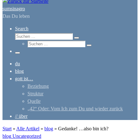
sumsinagro
Das Du leben
Search
Suche
Suchen …
Suche
Suchen …
Menü
du
blog
gott ist…
Beziehung
Struktur
Quelle
„42“ Oder: Vom Ich zum Du und wieder zurück
// über
Start
»
Alle Artikel
»
blog
»
Gedanke! …also bin ich?
blog
Uncategorized