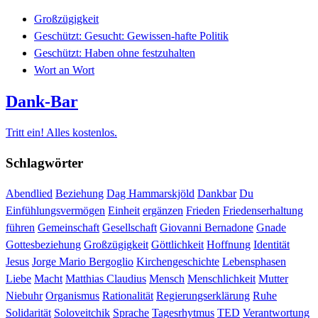
Großzügigkeit
Geschützt: Gesucht: Gewissen-hafte Politik
Geschützt: Haben ohne festzuhalten
Wort an Wort
Dank-Bar
Tritt ein! Alles kostenlos.
Schlagwörter
Abendlied
Beziehung
Dag Hammarskjöld
Dankbar
Du
Einfühlungsvermögen
Einheit
ergänzen
Frieden
Friedenserhaltung
führen
Gemeinschaft
Gesellschaft
Giovanni Bernadone
Gnade
Gottesbeziehung
Großzügigkeit
Göttlichkeit
Hoffnung
Identität
Jesus
Jorge Mario Bergoglio
Kirchengeschichte
Lebensphasen
Liebe
Macht
Matthias Claudius
Mensch
Menschlichkeit
Mutter
Niebuhr
Organismus
Rationalität
Regierungserklärung
Ruhe
Solidarität
Soloveitchik
Sprache
Tagesrhytmus
TED
Verantwortung