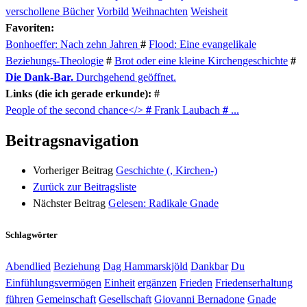
verschollene Bücher
Vorbild
Weihnachten
Weisheit
Favoriten:
Bonhoeffer: Nach zehn Jahren
#
Flood: Eine evangelikale
Beziehungs-Theologie
#
Brot oder eine kleine Kirchengeschichte
#
Die Dank-Bar.
Durchgehend geöffnet.
Links (die ich gerade erkunde): #
People of the second chance</>
#
Frank Laubach
#
...
Beitragsnavigation
Vorheriger Beitrag
Geschichte (, Kirchen-)
Zurück zur Beitragsliste
Nächster Beitrag
Gelesen: Radikale Gnade
Schlagwörter
Abendlied
Beziehung
Dag Hammarskjöld
Dankbar
Du
Einfühlungsvermögen
Einheit
ergänzen
Frieden
Friedenserhaltung
führen
Gemeinschaft
Gesellschaft
Giovanni Bernadone
Gnade